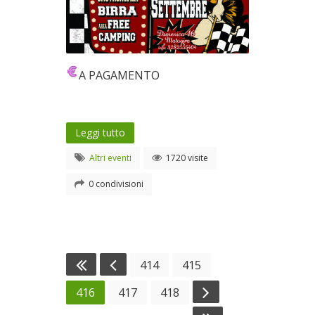
A PAGAMENTO
Leggi tutto
Altri eventi
1720 visite
0 condivisioni
414
415
416
417
418