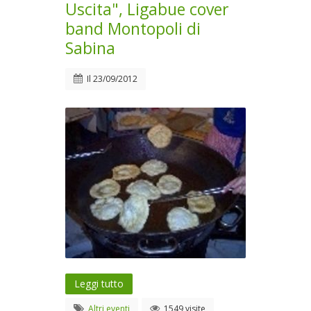
Uscita", Ligabue cover
band Montopoli di
Sabina
Il
23/09/2012
Leggi tutto
Altri eventi
1549 visite