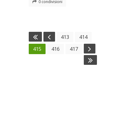
0 condivisioni
413
414
415
416
417