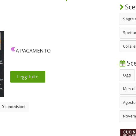
Sceg
Sagre 
Spettac
Corsi e
A PAGAMENTO
Sce
Oggi
Leggi tutto
Mercol
Agosto
0 condivisioni
Novem