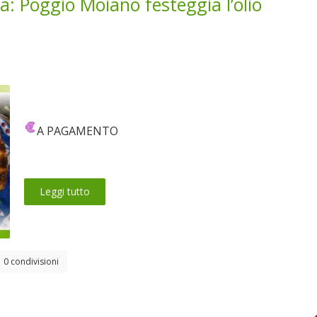
a: Poggio Moiano festeggia l’olio
A PAGAMENTO
Leggi tutto
0 condivisioni