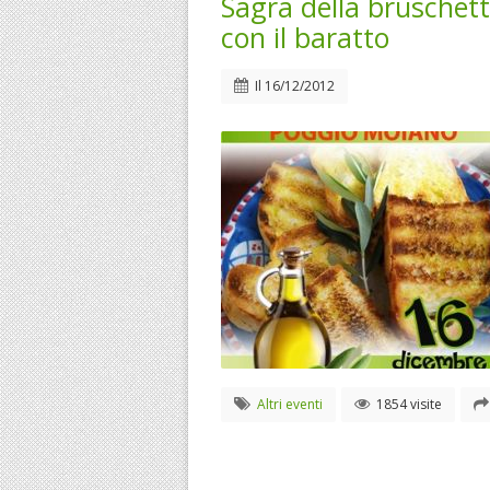
Sagra della bruschett
con il baratto
Il
16/12/2012
Altri eventi
1854 visite