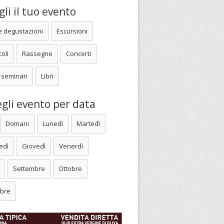
li il tuo evento
e degustazioni
Escursioni
oli
Rassegne
Concerti
 seminari
Libri
gli evento per data
Domani
Lunedì
Martedì
edì
Giovedì
Venerdì
Settembre
Ottobre
bre