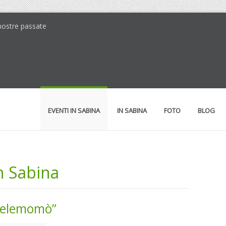
 mostre passate
EVENTI IN SABINA
IN SABINA
FOTO
BLOG
in Sabina
Telemomò”