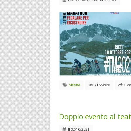
Attività
716 visite
0 co
Doppio evento al teat
Il
02/10/2021