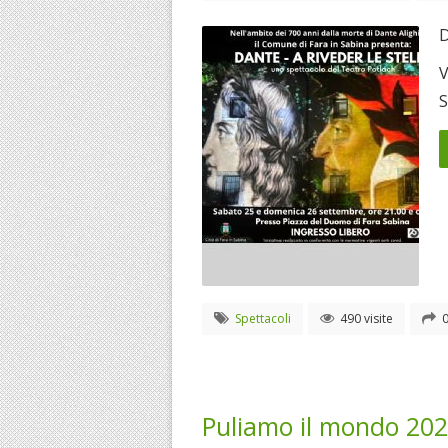
D
V
S
Spettacoli
490 visite
0
Puliamo il mondo 20