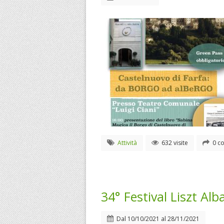
Attività
632 visite
0 co
34° Festival Liszt Alb
Dal
10/10/2021
al
28/11/2021