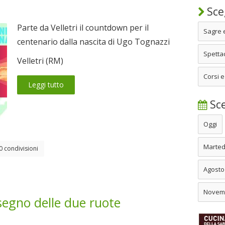
Sceg
Parte da Velletri il countdown per il
Sagre 
centenario dalla nascita di Ugo Tognazzi
Spettac
Velletri (RM)
Corsi e
Leggi tutto
Sce
Oggi
Marted
0 condivisioni
Agosto
Novem
 segno delle due ruote