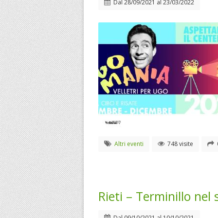
Dal
28/09/2021
al
23/03/2022
Altri eventi
748 visite
Rieti – Terminillo nel
Dal
09/10/2021
al
10/10/2021