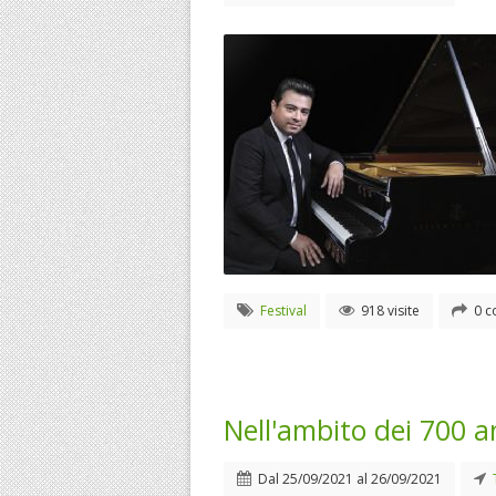
Festival
918 visite
0 c
Nell'ambito dei 700 a
Dal
25/09/2021
al
26/09/2021