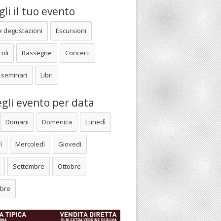
li il tuo evento
e degustazioni
Escursioni
oli
Rassegne
Concerti
 seminari
Libri
gli evento per data
Domani
Domenica
Lunedì
ì
Mercoledì
Giovedì
Settembre
Ottobre
bre