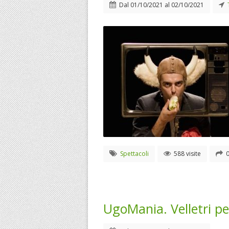
Dal
01/10/2021
al
02/10/2021
Spettacoli
588 visite
0
UgoMania. Velletri p