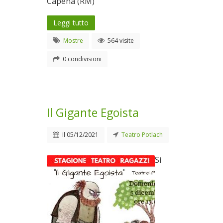
Capena (RM)
Leggi tutto
Mostre
564 visite
0 condivisioni
Il Gigante Egoista
Il
05/12/2021
Teatro Potlach
Si