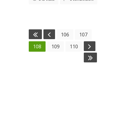
106
107
108
109
110