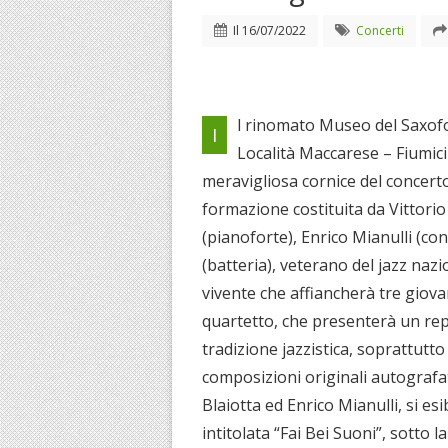
Il
16/07/2022
Concerti
l rinomato Museo del Saxofo
I
Località Maccarese – Fiumicin
meravigliosa cornice del concert
formazione costituita da Vittorio
(pianoforte), Enrico Mianulli (
(batteria), veterano del jazz nazi
vivente che affiancherà tre giovani 
quartetto, che presenterà un rep
tradizione jazzistica, soprattutto
composizioni originali autografa
Blaiotta ed Enrico Mianulli, si es
intitolata “Fai Bei Suoni”, sotto la