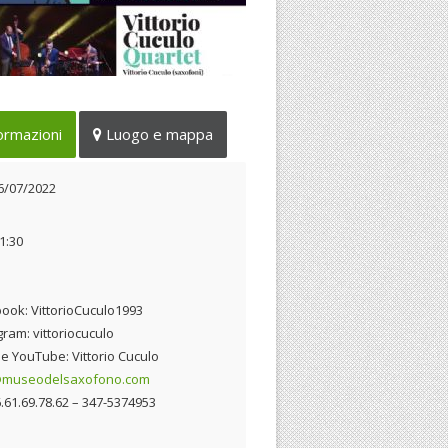
Museo del Saxofono di Fiumicino
ormazioni
Luogo e mappa
live all’insegna della tradizione
zistica
16/07/2022
6/07/2022
1:30
ook: VittorioCuculo1993
gram: vittoriocuculo
e YouTube: Vittorio Cuculo
@museodelsaxofono.com
06.61.69.78.62 – 347-5374953