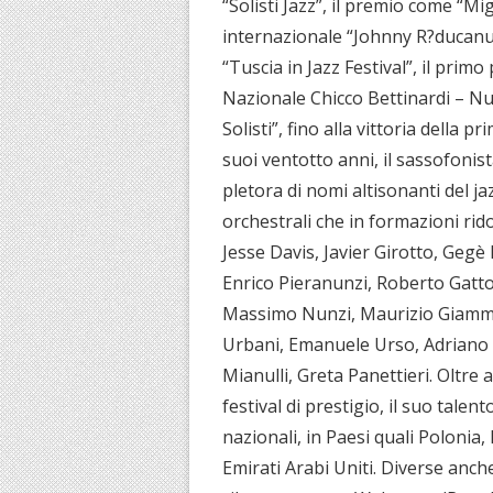
“Solisti Jazz”, il premio come “Mi
internazionale “Johnny R?ducanu
“Tuscia in Jazz Festival”, il pri
Nazionale Chicco Bettinardi – Nuo
Solisti”, fino alla vittoria della
suoi ventotto anni, il sassofonis
pletora di nomi altisonanti del jaz
orchestrali che in formazioni rid
Jesse Davis, Javier Girotto, Gegè
Enrico Pieranunzi, Roberto Gatto
Massimo Nunzi, Maurizio Giammar
Urbani, Emanuele Urso, Adriano 
Mianulli, Greta Panettieri. Oltre a 
festival di prestigio, il suo tale
nazionali, in Paesi quali Polonia
Emirati Arabi Uniti. Diverse anch