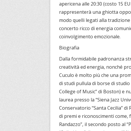
apericena alle 20:30 (costo 15 E
rappresenterà una ghiotta opportun
modo quelli legati alla tradizion
concerto ricco di energia comunic
coinvolgimento emozionale.
Biografia
Dalla formidabile padronanza stru
creatività ed energia, nonché pr
Cuculo è molto più che una prome
di studi pullula di borse di stud
College of Music” di Boston) e nu
laurea presso la “Siena Jazz Unive
Conservatorio “Santa Cecilia” di 
di premi e riconoscimenti come, fr
Randazzo”, il secondo posto al 