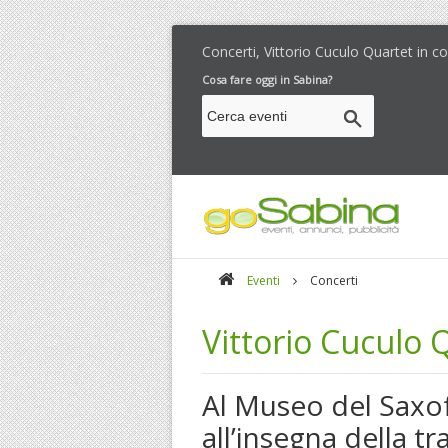
Concerti, Vittorio Cuculo Quartet in c
Cosa fare oggi in Sabina?
Eventi
Concerti
Vittorio Cuculo 
Al Museo del Saxof
all’insegna della tr