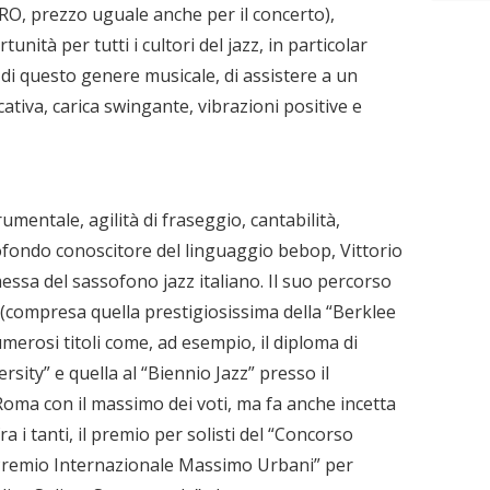
URO, prezzo uguale anche per il concerto),
ità per tutti i cultori del jazz, in particolar
e di questo genere musicale, di assistere a un
ativa, carica swingante, vibrazioni positive e
mentale, agilità di fraseggio, cantabilità,
ofondo conoscitore del linguaggio bebop, Vittorio
ssa del sassofono jazz italiano. Il suo percorso
io (compresa quella prestigiosissima della “Berklee
merosi titoli come, ad esempio, il diploma di
rsity” e quella al “Biennio Jazz” presso il
Roma con il massimo dei voti, ma fa anche incetta
a i tanti, il premio per solisti del “Concorso
“Premio Internazionale Massimo Urbani” per