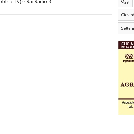
lica TV) e Rai Radio 3.
Oggi
Gioved
Settem