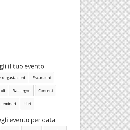
li il tuo evento
e degustazioni
Escursioni
oli
Rassegne
Concerti
 seminari
Libri
gli evento per data