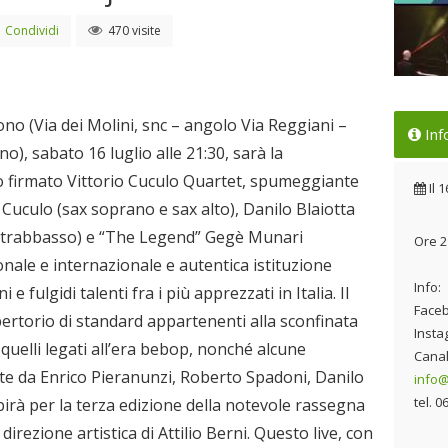
Condividi
470 visite
Al 
no (Via dei Molini, snc – angolo Via Reggiani –
Inf
un 
o), sabato 16 luglio alle 21:30, sarà la
jaz
o firmato Vittorio Cuculo Quartet, spumeggiante
Il 
Il
1
 Cuculo (sax soprano e sax alto), Danilo Blaiotta
contrabbasso) e “The Legend” Gegè Munari
Ore 2
onale e internazionale e autentica istituzione
Info:
e fulgidi talenti fra i più apprezzati in Italia. Il
Faceb
ertorio di standard appartenenti alla sconfinata
Insta
 quelli legati all’era bebop, nonché alcune
Canal
te da Enrico Pieranunzi, Roberto Spadoni, Danilo
info
tel. 
ibirà per la terza edizione della notevole rassegna
 direzione artistica di Attilio Berni. Questo live, con