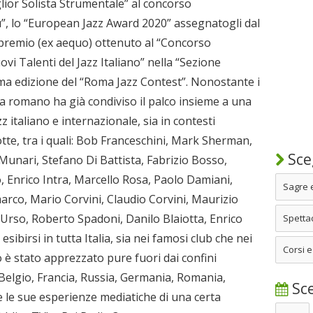
glior Solista Strumentale” al concorso
”, lo “European Jazz Award 2020” assegnatogli dal
mo premio (ex aequo) ottenuto al “Concorso
vi Talenti del Jazz Italiano” nella “Sezione
 prima edizione del “Roma Jazz Contest”. Nonostante i
ta romano ha già condiviso il palco insieme a una
z italiano e internazionale, sia in contesti
otte, tra i quali: Bob Franceschini, Mark Sherman,
Sceg
 Munari, Stefano Di Battista, Fabrizio Bosso,
, Enrico Intra, Marcello Rosa, Paolo Damiani,
Sagre 
co, Mario Corvini, Claudio Corvini, Maurizio
Urso, Roberto Spadoni, Danilo Blaiotta, Enrico
Spettac
esibirsi in tutta Italia, sia nei famosi club che nei
Corsi e
nto è stato apprezzato pure fuori dai confini
, Belgio, Francia, Russia, Germania, Romania,
Sce
e le sue esperienze mediatiche di una certa