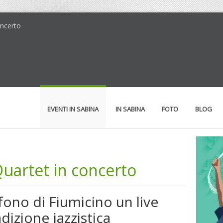
oncerto
EVENTI IN SABINA
IN SABINA
FOTO
BLOG
Quartet in concerto
ono di Fiumicino un live
adizione jazzistica