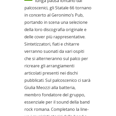
lunga pausa lontano dai
cover più rappresentative
palcoscenici, gli Statale 66 tornano
Il 13/06/2020
in concerto al Geronimo’s Pub,
portando in scena una selezione
della loro discografia originale e
delle cover più rappresentative.
Sintetizzatori, fiati e chitarre
verranno suonati da vari ospiti
che si alterneranno sul palco per
ricreare gli arrangiamenti
articolati presenti nei dischi
pubblicati. Sul palcoscenico ci sarà
Giulia Meozzi alla batteria,
membro fondatore del gruppo,
essenziale per il sound della band
rock romana. Completano la line-