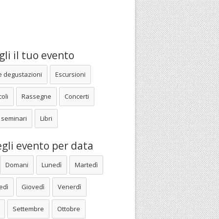
li il tuo evento
e degustazioni
Escursioni
oli
Rassegne
Concerti
 seminari
Libri
gli evento per data
Domani
Lunedì
Martedì
edì
Giovedì
Venerdì
Settembre
Ottobre