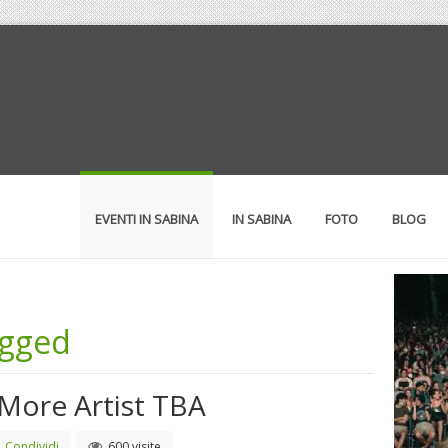
EVENTI IN SABINA
IN SABINA
FOTO
BLOG
ugged
More Artist TBA
Condividi
600 visite