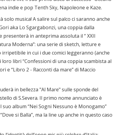
scena indie e pop Tenth Sky, Napoleone e Kaze.
solo musica! A salire sul palco ci saranno anche
ori aka Lo Sgargabonzi, una coppia dalla
e presenterà in anteprima assoluta il “ XXII
ura Moderna”: una serie di sketch, letture e
rripetibile in cui i due comici leggeranno (anche
i loro libri “Confessioni di una coppia scambista al
ri e “Libro 2 - Racconti da mare” di Maccio
uderà in bellezza "Al Mare" sulle sponde del
astello di S.Severa. Il primo nome annunciato è
 il suo album “Nei Sogni Nessuno è Monogamo”
 “Dove si Balla”, ma la line up anche in questo caso
o l’identità dell’open mic più celebre d’Italia: