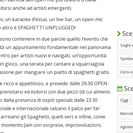
sibirsi anche ad artisti emergenti.
i, un karaoke d’essai, un live bar, un open-mic
to altro è SPAGHETTI UNPLUGGED!
Sceg
sono contenere in due parole quello l’evento che
Sagre 
città un appuntamento fondamentale nel panorama
ontro per artisti nuovi e navigati, un’opportunità
Spettac
 in gioco, una serata per cantare a squarciagola
casione per mangiare un piatto di spaghetti gratis.
Corsi e
e ricco e appetitoso, e prevede: dalle 20.30 OPEN-
Sce
renotarsi ed esibirsi con due pezzi (di cui almeno
o dalla presenza di ospiti speciali; dalle 23.30
Oggi
nale e internazionale calcano il palco per far
Mercol
 arrivano gli Spaghetti, quelli veri; e infine, come
 il momento Jam con sorprese, improvvisazioni,
Agosto