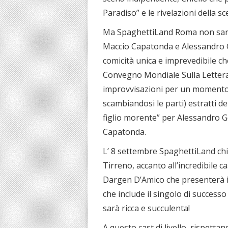
Paradiso” e le rivelazioni della 
Ma SpaghettiLand Roma non sarà 
Maccio Capatonda e Alessandro G
comicità unica e imprevedibile ch
Convegno Mondiale Sulla Letterat
improvvisazioni per un momento i
scambiandosi le parti) estratti de
figlio morente” per Alessandro Go
Capatonda.
L’ 8 settembre SpaghettiLand chi
Tirreno, accanto all’incredibile c
Dargen D’Amico che presenterà
che include il singolo di successo
sarà ricca e succulenta!
A questo cast di livello, rispettand