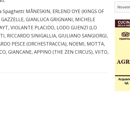
ti.
Novem
i da Spaghetti: MÅNESKIN, ERLEND OYE (KINGS OF
GAZZELLE, GIANLUCA GRIGNANI, MICHELE
NAYT, VIOLANTE PLACIDO, LODO GUENZI (LO
I, RICCARDO SINIGALLIA, GIULIANO SANGIORGI,
ARDO PESCE (ORCHESTRACCIA), NOEMI, MOTTA,
CO, GIANCANE, APPINO (THE ZEN CIRCUS), VIITO,