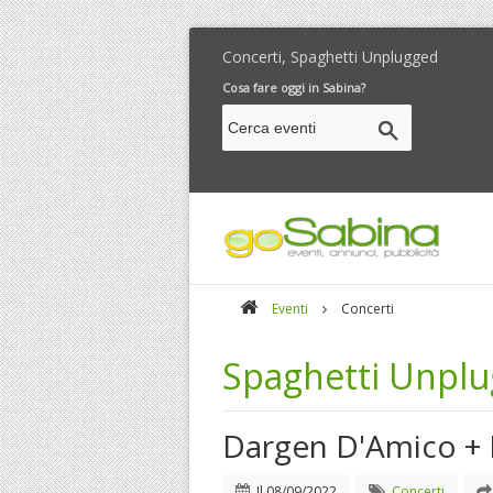
Concerti, Spaghetti Unplugged
Cosa fare oggi in Sabina?
Eventi
Concerti
Spaghetti Unpl
Dargen D'Amico + 
Il
08/09/2022
Concerti