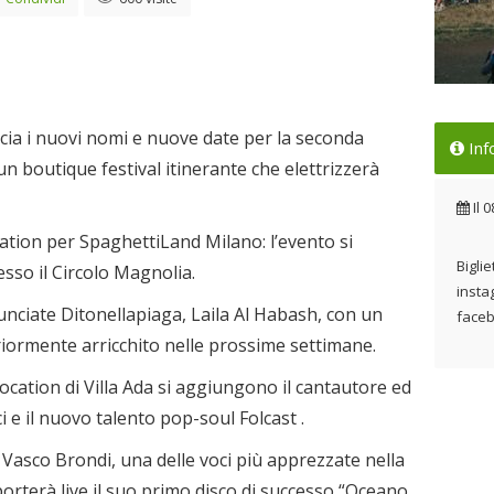
Dar
a i nuovi nomi e nuove date per la seconda
Inf
Il 
n boutique festival itinerante che elettrizzerà
Il
0
ation per SpaghettiLand Milano: l’evento si
Biglie
sso il Circolo Magnolia.
insta
unciate Ditonellapiaga, Laila Al Habash, con un
faceb
riormente arricchito nelle prossime settimane.
location di Villa Ada si aggiungono il cantautore ed
 e il nuovo talento pop-soul Folcast .
 Vasco Brondi, una delle voci più apprezzate nella
orterà live il suo primo disco di successo “Oceano