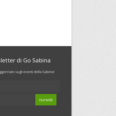
letter di Go Sabina
giornato sugli eventi della Sabina!