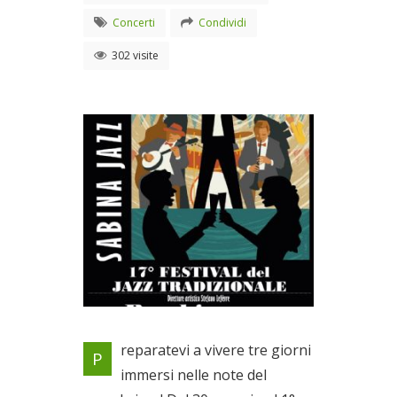
Concerti
Condividi
302 visite
17^ Festival del Jazz
reparatevi a vivere tre giorni
P
Tradizionale a Bocchignano
immersi nelle note del
Dal 30/05/2026 al