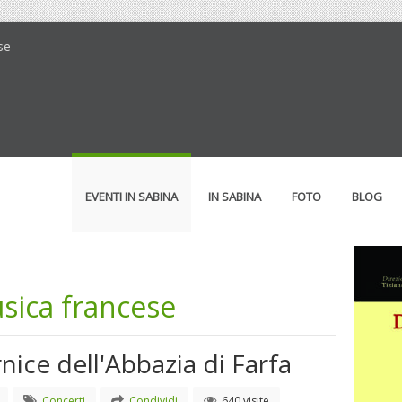
se
EVENTI IN SABINA
IN SABINA
FOTO
BLOG
sica francese
nice dell'Abbazia di Farfa
Concerti
Condividi
640 visite