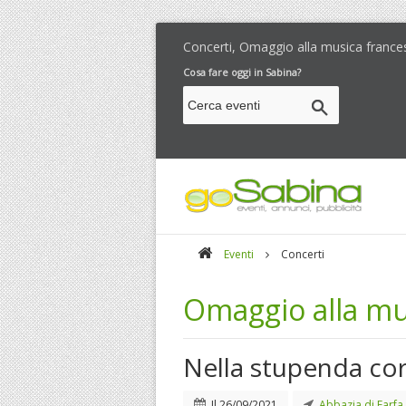
Concerti, Omaggio alla musica france
Cosa fare oggi in Sabina?
Eventi
Concerti
Omaggio alla mu
Nella stupenda cor
Il
26/09/2021
Abbazia di Farfa