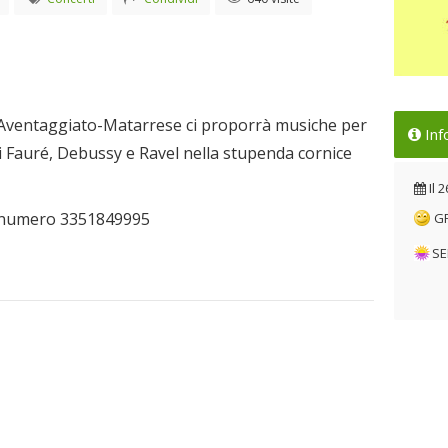
Nel
o Aventaggiato-Matarrese ci proporrà musiche per
Inf
del
i Fauré, Debussy e Ravel nella stupenda cornice
Il 
Il
2
al numero 3351849995
G
SE