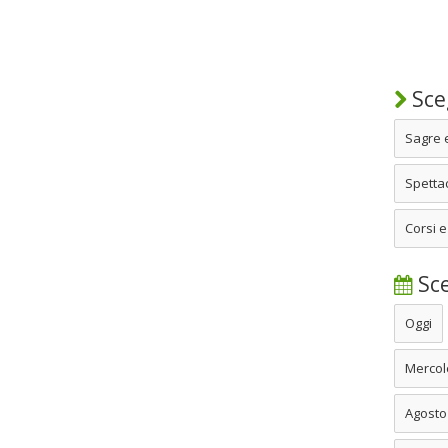
Sceg
Sagre 
Spettac
Corsi e
Sce
Oggi
Mercol
Agosto