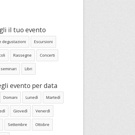
li il tuo evento
e degustazioni
Escursioni
oli
Rassegne
Concerti
 seminari
Libri
gli evento per data
Domani
Lunedì
Martedì
edì
Giovedì
Venerdì
Settembre
Ottobre