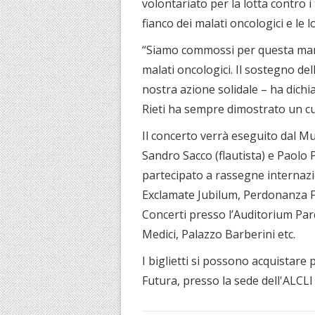
volontariato per la lotta contro i
fianco dei malati oncologici e le l
“Siamo commossi per questa manif
malati oncologici. Il sostegno del
nostra azione solidale – ha dichia
Rieti ha sempre dimostrato un cu
Il concerto verrà eseguito dal Mu
Sandro Sacco (flautista) e Paolo 
partecipato a rassegne interna
Exclamate Jubilum, Perdonanza Fes
Concerti presso l’Auditorium Par
Medici, Palazzo Barberini etc.
I biglietti si possono acquistare
Futura, presso la sede dell'ALCLI 