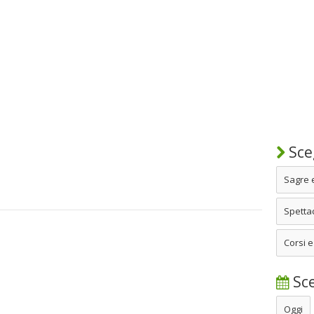
Sceg
Sagre 
Spettac
Corsi e
Sce
Oggi