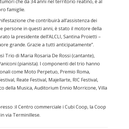
 tumori che da 34 anni nel territorio reatino, è al
oro famiglie.
estazione che contribuirà all’assistenza dei
le persone in questi anni, è stato il motore della
rato la presidente dell’ALCLI, Santina Proietti –
ore grande. Grazie a tutti anticipatamente”.
sì Trio di Maria Rosaria De Rossi (cantante),
Paniconi (pianista). I componenti del trio hanno
zionali come Moto Perpetuo, Premio Roma,
tival, Reate Festival, Majellarte, RIC Festival,
co della Musica, Auditorium Ennio Morricone, Villa
 presso :il Centro commerciale i Cubi Coop, la Coop
in via Terminillese.