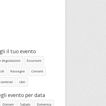
li il tuo evento
e degustazioni
Escursioni
oli
Rassegne
Concerti
 seminari
Libri
gli evento per data
Domani
Sabato
Domenica