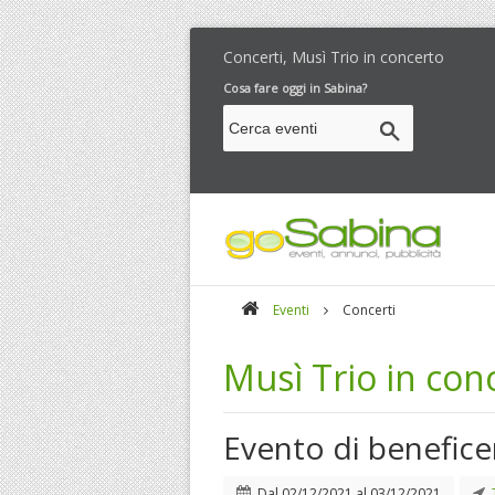
Concerti, Musì Trio in concerto
Cosa fare oggi in Sabina?
Eventi
Concerti
Musì Trio in con
Evento di benefic
Dal
02/12/2021
al
03/12/2021