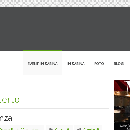
EVENTI IN SABINA
IN SABINA
FOTO
BLOG
certo
enza
Teatro Flavio Vespasiano
Concerti
Condividi