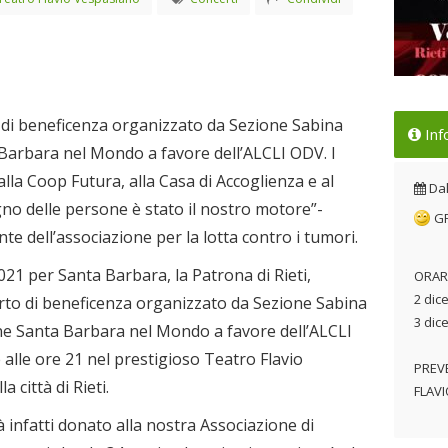
Eve
o di beneficenza organizzato da Sezione Sabina
Inf
Dal
 Barbara nel Mondo a favore dell’ALCLI ODV. I
 alla Coop Futura, alla Casa di Accoglienza e al
Da
gno delle persone è stato il nostro motore”-
G
nte dell’associazione per la lotta contro i tumori.
21 per Santa Barbara, la Patrona di Rieti,
ORAR
2 dic
certo di beneficenza organizzato da Sezione Sabina
3 dic
one Santa Barbara nel Mondo a favore dell’ALCLI
 alle ore 21 nel prestigioso Teatro Flavio
PREV
 città di Rieti.
FLAV
à infatti donato alla nostra Associazione di