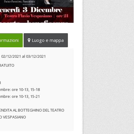
nto di beneficenza
ormazioni
Luogo e mappa
 02/12/2021 al 03/12/2021
l
02/12/2021
al
03/12/2021
RATUITO
I
embre: ore 10-13, 15-18
embre: ore 10-13, 15-21
ENDITA AL BOTTEGHINO DEL TEATRO
IO VESPASIANO