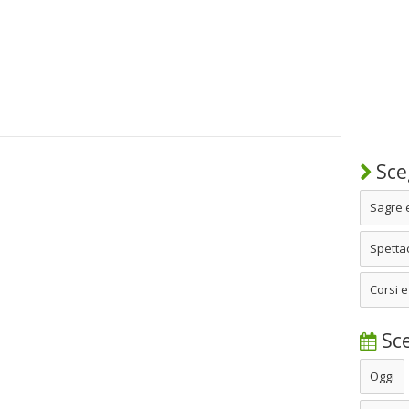
Sceg
Sagre 
Spettac
Corsi e
Sce
Oggi