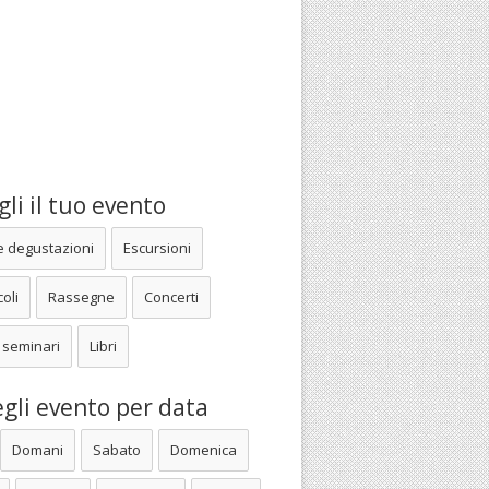
li il tuo evento
e degustazioni
Escursioni
oli
Rassegne
Concerti
 seminari
Libri
gli evento per data
Domani
Sabato
Domenica