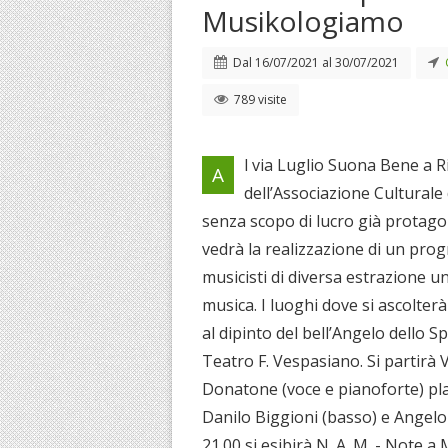
Musikologiamo
Dal
16/07/2021
al
30/07/2021
789 visite
l via Luglio Suona Bene a R
A
dell’Associazione Cultural
senza scopo di lucro già protagon
vedrà la realizzazione di un pro
musicisti di diversa estrazione u
musica. I luoghi dove si ascolter
al dipinto del bell’Angelo dello S
Teatro F. Vespasiano. Si partirà V
Donatone (voce e pianoforte) pla
Danilo Biggioni (basso) e Angelo 
21.00 si esibirà N. A. M. - Note 