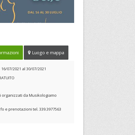
segna organizzata
l’Associazione Culturale di
mozione sociale Musikologiamo
ormazioni
Luogo e mappa
 16/07/2021 al 30/07/2021
l
16/07/2021
al
30/07/2021
RATUITO
i organizzati da Musikologiamo
nfo e prenotazioni tel. 339.3977563