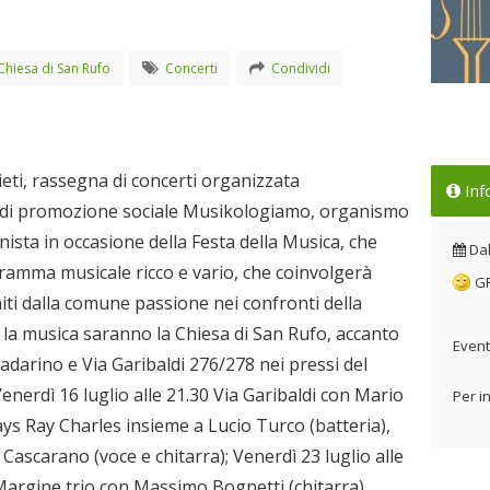
Chiesa di San Rufo
Concerti
Condividi
Ras
del
pro
ieti, rassegna di concerti organizzata
Inf
Dal
e di promozione sociale Musikologiamo, organismo
ista in occasione della Festa della Musica, che
Da
gramma musicale ricco e vario, che coinvolgerà
G
niti dalla comune passione nei confronti della
à la musica saranno la Chiesa di San Rufo, accanto
Event
padarino e Via Garibaldi 276/278 nei pressi del
enerdì 16 luglio alle 21.30 Via Garibaldi con Mario
Per i
ys Ray Charles insieme a Lucio Turco (batteria),
Cascarano (voce e chitarra); Venerdì 23 luglio alle
a Margine trio con Massimo Bognetti (chitarra),