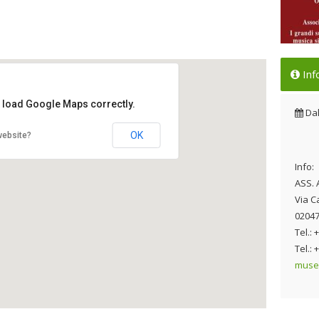
Con
Inf
Dal
t load Google Maps correctly.
Da
OK
website?
Info:
ASS. 
Via Ca
02047
Tel.:
Tel.:
museo