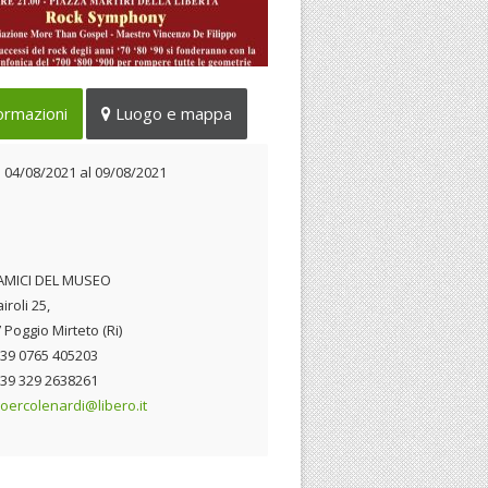
certi del 4, 5 e 9 agosto 2021
ormazioni
Luogo e mappa
 04/08/2021 al 09/08/2021
l
04/08/2021
al
09/08/2021
AMICI DEL MUSEO
iroli 25,
 Poggio Mirteto (Ri)
 +39 0765 405203
 +39 329 2638261
ercolenardi@libero.it