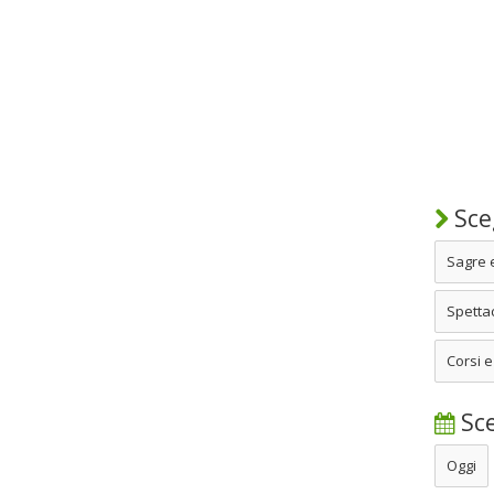
Sceg
Sagre 
Spettac
Corsi e
Sce
Oggi