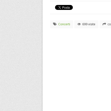
Concerti
699 visite
co