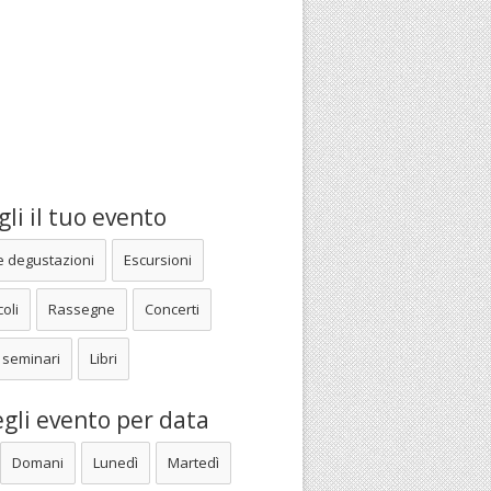
li il tuo evento
e degustazioni
Escursioni
oli
Rassegne
Concerti
 seminari
Libri
gli evento per data
Domani
Lunedì
Martedì