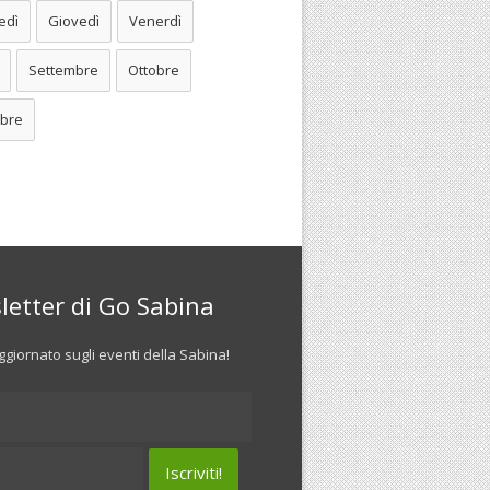
edì
Giovedì
Venerdì
Settembre
Ottobre
bre
letter di Go Sabina
giornato sugli eventi della Sabina!