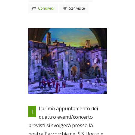
Condividi
524 visite
A Cannetto Sabino il recital
l primo appuntamento dei
I
Il 26/12/2022
quattro eventi/concerto
previsti si svolgerà presso la
nostra Parrocchia dei S.S. Rocco e