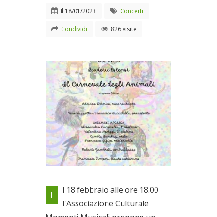
Il
18/01/2023
Concerti
Condividi
826 visite
Un concerto spettacolo
l 18 febbraio alle ore 18.00
I
"carnevalesco"
l'Associazione Culturale
Il 18/01/2023
Momenti Musicali propone un