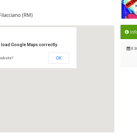
Filacciano (RM)
Si 
Inf
Il 
t load Google Maps correctly.
Il
3
OK
website?