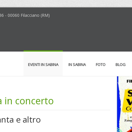
36 - 00060 Filacciano (RM)
EVENTI IN SABINA
IN SABINA
FOTO
BLOG
 in concerto
anta e altro