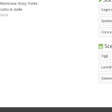
 Morricone Story: Fonte
 sotto le stelle
Sagre 
 09/08
Spettac
Corsi e
Sce
Oggi
Lunedì
Settem