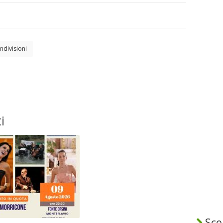
ndivisioni
i
Sceg