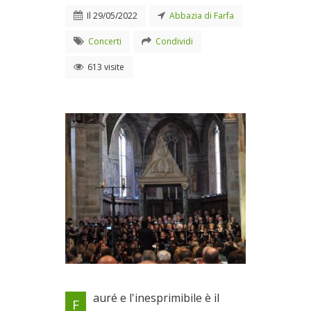
Il
29/05/2022
Abbazia di Farfa
Concerti
Condividi
613 visite
Concerto sinfonico nella
auré e l'inesprimibile è il
F
Basilica S. Maria di Farfa