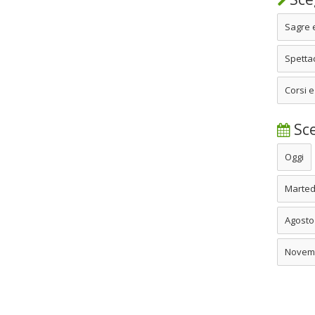
Sagre 
Spettac
Corsi e
Sce
Oggi
Marted
Agosto
Novem