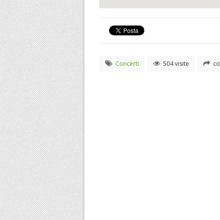
Concerti
504 visite
co