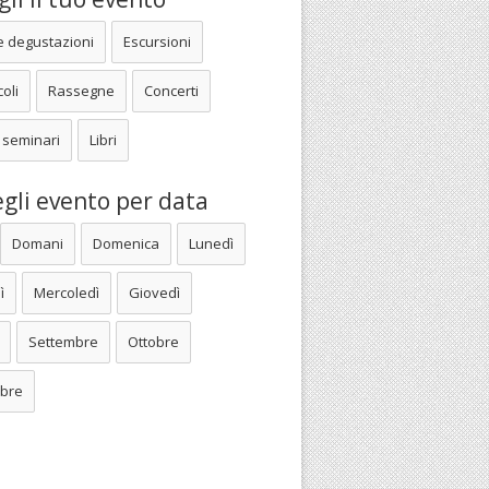
e degustazioni
Escursioni
oli
Rassegne
Concerti
 seminari
Libri
gli evento per data
Domani
Domenica
Lunedì
ì
Mercoledì
Giovedì
Settembre
Ottobre
bre