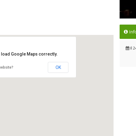
Il 
Inf
alb
Il 
Il
2
t load Google Maps correctly.
OK
website?