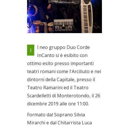
All'auditorium Scardelletti di
l neo gruppo Duo Corde
I
Monterotondo
InCanto si è esibito con
Il 26/12/2019
ottimo esito presso importanti
teatri romani come l'Arciliuto e nei
dintorni della Capitale, presso il
Teatro Ramarini ed il Teatro
Scardelletti di Monterotondo, il 26
dicembre 2019 alle ore 11:00.
Formato dal Soprano Silvia
Mirarchi e dal Chitarrista Luca