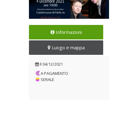
Un suggestivo concerto per
Informazioni
pianoforte
Il 04/12/2021
Luogo e mappa
Il
04/12/2021
A PAGAMENTO
SERALE