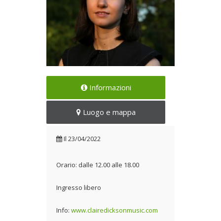
Studi aperti e performance
Informazioni
Il 23/04/2022
Luogo e mappa
Il
23/04/2022
Orario: dalle 12.00 alle 18.00
Ingresso libero
Info:
www.clairedicksonmusic.com