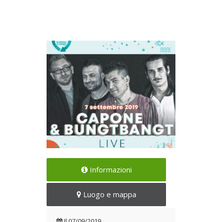
All'interno della
Informazioni
manifestazione PLASTICA d'A-
MARE, l'Eco Festival
Luogo e mappa
#plasticfree
Il 07/09/2019
Il
07/09/2019