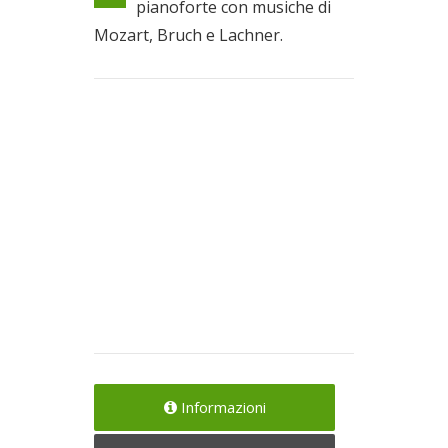
pianoforte con musiche di
Il 14/11/2021
Mozart, Bruch e Lachner.
Informazioni