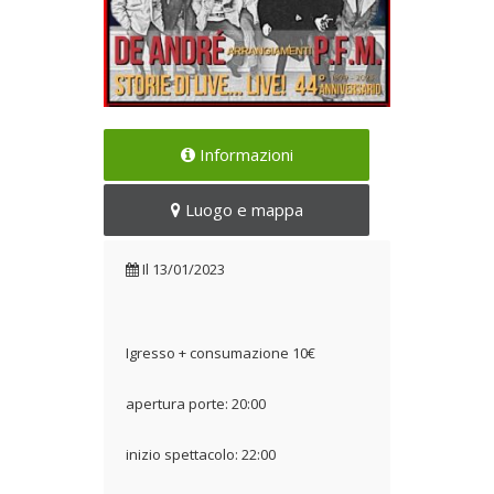
Redwood Band in Concerto
Informazioni
Il 13/01/2023
Luogo e mappa
Il
13/01/2023
Igresso + consumazione 10€
apertura porte: 20:00
inizio spettacolo: 22:00