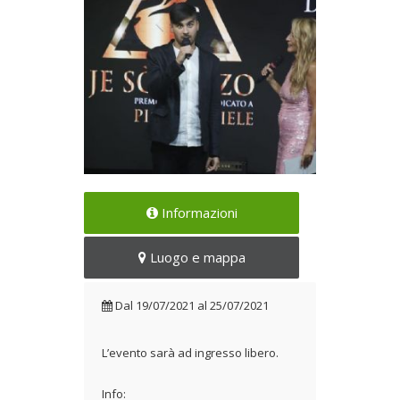
A Grottaferrata una settimana
Informazioni
di musica e spettacolo
Dal 19/07/2021 al
Luogo e mappa
25/07/2021
Dal
19/07/2021
al
25/07/2021
L’evento sarà ad ingresso libero.
Info: