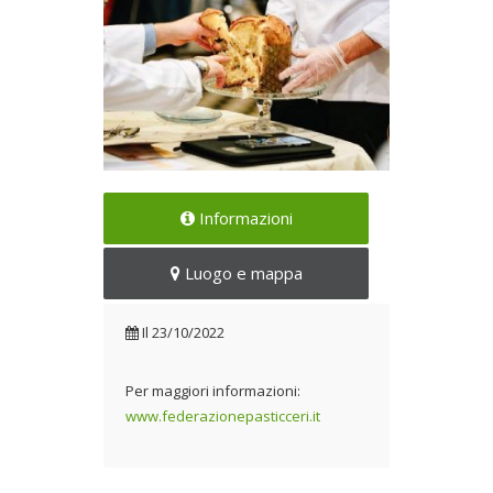
Italia contro il reato del
Informazioni
mondo
Il 23/10/2022
Luogo e mappa
Il
23/10/2022
Per maggiori informazioni:
www.federazionepasticceri.it