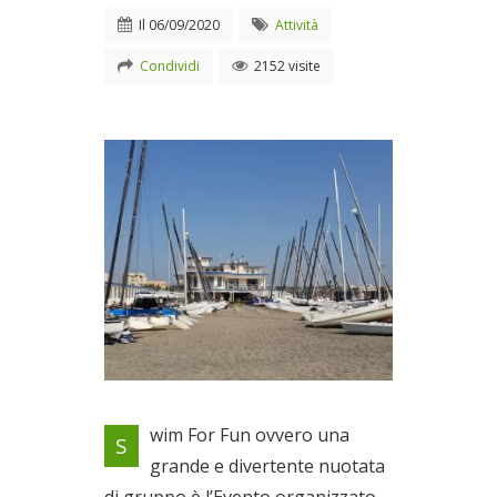
Il
06/09/2020
Attività
Condividi
2152 visite
Una grande e divertente
wim For Fun ovvero una
S
nuotata di gruppo
grande e divertente nuotata
Il 06/09/2020
di gruppo è l’Evento organizzato