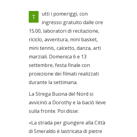
Due settimane di gioco, sport
utti i pomeriggi, con
T
e socializzazione all’insegna
ingresso gratuito dalle ore
della sicurezza
15.00, laboratori di recitazione,
Dal 31/08/2020 al
13/09/2020
riciclo, avventura, mini basket,
mini tennis, calcetto, danza, arti
marziali. Domenica 6 e 13
settembre, festa finale con
proiezione dei filmati realizzati
durante la settimana.
La Strega Buona del Nord si
avvicinò a Dorothy e la baciò lieve
sulla fronte. Poi disse:
«La strada per giungere alla Città
di Smeraldo è lastricata di pietre