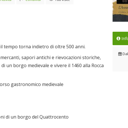
4 e
Inf
Dal
 il tempo torna indietro di oltre 500 anni.
Da
e, mercanti, sapori antichi e rievocazioni storiche,
di un borgo medievale e vivere il 1460 alla Rocca
rcorso gastronomico medievale
oni di un borgo del Quattrocento