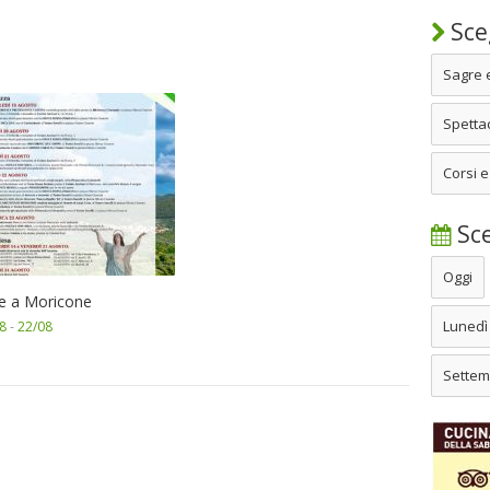
Sceg
Sagre 
Spettac
Corsi e
Sce
Oggi
te a Moricone
Lunedì
8
-
22/08
Settem