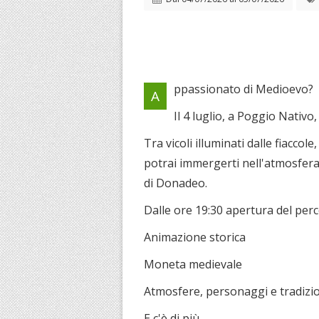
ppassionato di Medioevo?
A
Il 4 luglio, a Poggio Nativo,
Tra vicoli illuminati dalle fiaccol
potrai immergerti nell'atmosfera 
di Donadeo.
Dalle ore 19:30 apertura del pe
Animazione storica
Moneta medievale
Atmosfere, personaggi e tradizi
E c'è di più...