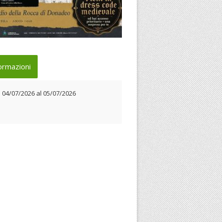
 5 luglio a Poggio Nativo
ormazioni
 04/07/2026 al 05/07/2026
l
04/07/2026
al
05/07/2026