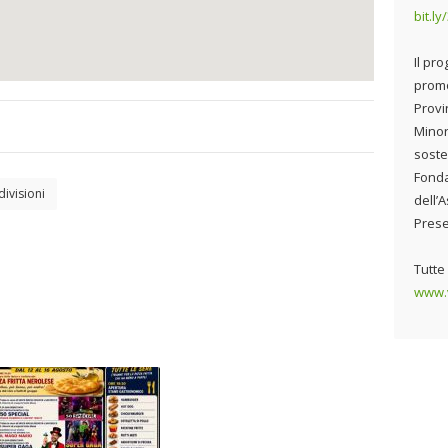
bit.l
Il pr
promo
Provi
Minori
soste
Fonda
ivisioni
dell’
Pres
Tutte 
www.v