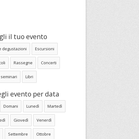
li il tuo evento
e degustazioni
Escursioni
oli
Rassegne
Concerti
 seminari
Libri
gli evento per data
Domani
Lunedì
Martedì
edì
Giovedì
Venerdì
Settembre
Ottobre