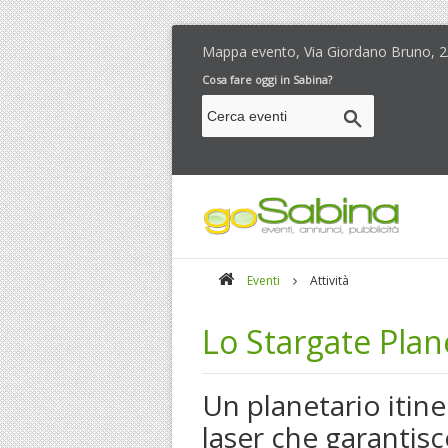
Mappa evento, Via Giordano Bruno, 2/3
Cosa fare oggi in Sabina?
Eventi
Attività
Lo Stargate Pla
Un planetario itin
laser che garantisc