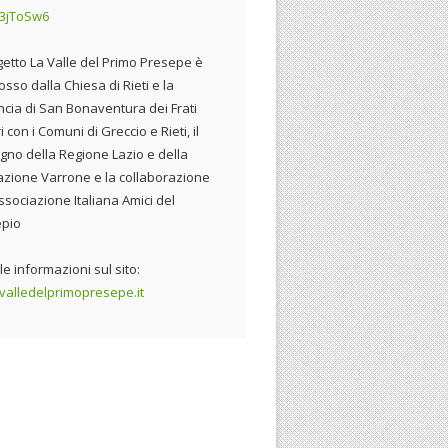
y/3jToSw6
ogetto La Valle del Primo Presepe è
sso dalla Chiesa di Rieti e la
ncia di San Bonaventura dei Frati
 con i Comuni di Greccio e Rieti, il
gno della Regione Lazio e della
zione Varrone e la collaborazione
Associazione Italiana Amici del
epio
le informazioni sul sito:
alledelprimopresepe.it