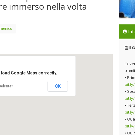
re immerso nella volta
omenico
Un 
Inf
tec
spe
Il
0
ess
cel
L’eve
Il 
tramit
t load Google Maps correctly.
• Pri
bit.ly
OK
website?
• Sec
bit.ly
• Ter
bit.l
• Qua
bit.l
• Quin