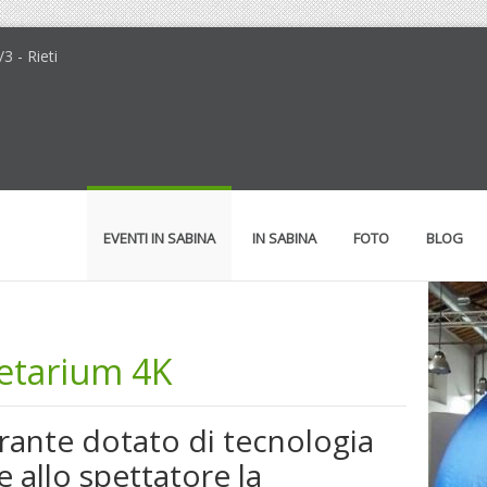
 - Rieti
EVENTI IN SABINA
IN SABINA
FOTO
BLOG
netarium 4K
erante dotato di tecnologia
e allo spettatore la