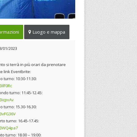
planetario itinerante dotato di
ormazioni
Luogo e mappa
nologia laser che garantisce allo
ttatore la sensazione di
8/01/2023
ere immerso nella volta
este
nto si terrà in più orari da prenotare
08/01/2023
e link Eventbrite:
mo turno: 10:30-11:30:
/3IlF0Rc
ondo turno: 11:45-12.45:
/3icpvAv
zo turno: 15.30-16.30:
y/3vFG36V
rto turno: 16.45-17.45:
y/3WQ4pa7
to turno: 18.00 – 19:00: