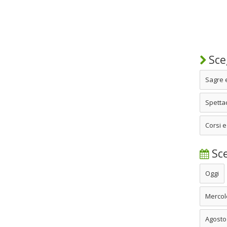
Sceg
Sagre 
Spettac
Corsi e
Sce
Oggi
Mercol
Agosto