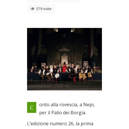
579 visite
A Nepi un mese di eventi
onto alla rovescia, a Nepi,
C
Dal 28/05/2022 al
per il Palio dei Borgia.
19/06/2022
L’edizione numero 26, la prima