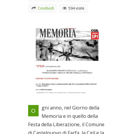
Condividi
594 visite
Manifestazione al Campo di
gni anno, nel Giorno della
O
Farfa
Memoria e in quello della
Il 27/01/2022
Festa della Liberazione, il Comune
di Castelnuovo di Farfa, la Cgil e la