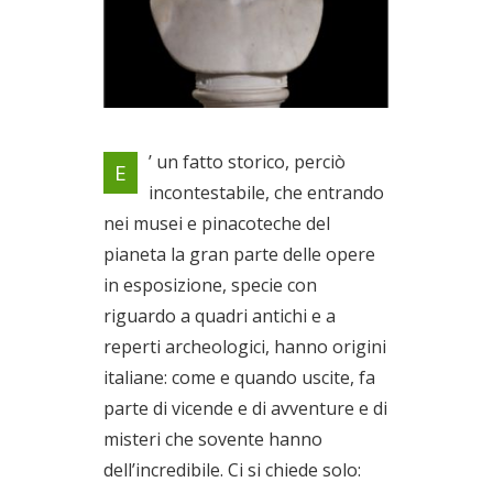
Una segnalazione di due
’ un fatto storico, perciò
E
oggetti di alto significato
incontestabile, che entrando
usciti dal nostro Paese a suo
nei musei e pinacoteche del
tempo
Dal 30/06/2022 al
pianeta la gran parte delle opere
31/12/2022
in esposizione, specie con
riguardo a quadri antichi e a
reperti archeologici, hanno origini
italiane: come e quando uscite, fa
parte di vicende e di avventure e di
misteri che sovente hanno
dell’incredibile. Ci si chiede solo: