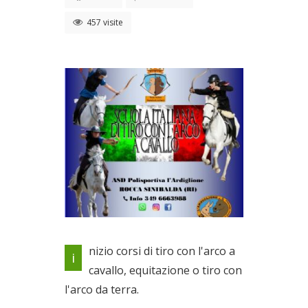
457 visite
OPEN DAY
nizio corsi di tiro con l'arco a
i
Dal 03/10/2023 al
cavallo, equitazione o tiro con
07/10/2023
l'arco da terra.