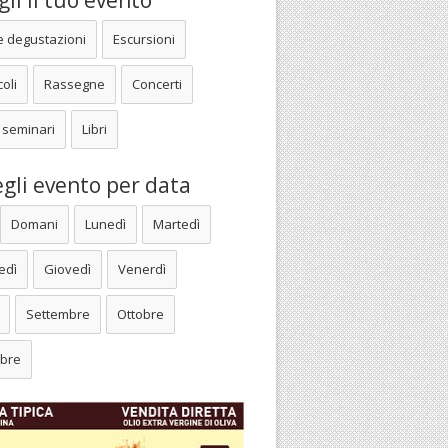
li il tuo evento
e degustazioni
Escursioni
oli
Rassegne
Concerti
 seminari
Libri
gli evento per data
Domani
Lunedì
Martedì
edì
Giovedì
Venerdì
Settembre
Ottobre
bre