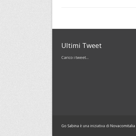
Ultimi Tweet
Carico i tweet...
Go Sabina
è una iniziativa di
Novacomitalia S