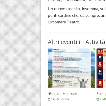
Un nuovo tassello, insomma, sulla 
punti cardine che, da sempre, an
Circomare Teatro.
Altri eventi in Attività
rEstate a Moricone
Ferra
14/08
-
22/08
12/0