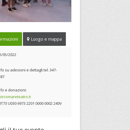
ziata la seconda fase del
ormazioni
Luogo e mappa
getto di Circomare
21/05/2022
1/05/2022
fo su adesioni e dettagli tel. 347-
387
nfo e donazioni:
ircomareteatro.it
 IT73 U030 6973 2201 0000 0002 240V