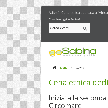
Attività, Cena etnica dedicata all’Afric
Cosa fare oggi in Sabina?
Eventi
Attività
Cena etnica dedic
Iniziata la seconda
Circomare