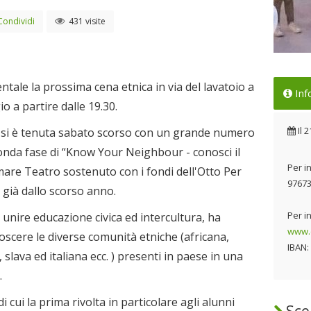
Condividi
431 visite
Ini
entale la prossima cena etnica in via del lavatoio a
Inf
pro
o a partire dalle 19.30.
Il 
Il
2
he si è tenuta sabato scorso con un grande numero
econda fase di “Know Your Neighbour - conosci il
Per in
mare Teatro sostenuto con i fondi dell'Otto Per
9767
o già dallo scorso anno.
Per i
di unire educazione civica ed intercultura, ha
www.c
noscere le diverse comunità etniche (africana,
IBAN:
 slava ed italiana ecc. ) presenti in paese in una
.
 cui la prima rivolta in particolare agli alunni