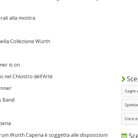
erali alla mostra
 nella Collezione Würth
er is on
vo nel Chiostro dell’Arte
Sceg
Dinner
Sagre 
es Band
Spettac
Corsi e
apena
Forum Würth Capena è soggetta alle disposizioni
Sce