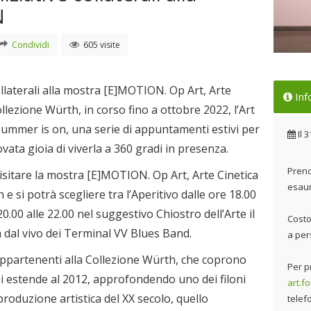
N
Condividi
605 visite
Nel
collaterali alla mostra [E]MOTION. Op Art, Arte
Inf
col
ollezione Würth, in corso fino a ottobre 2022, l’Art
Il 
mmer is on, una serie di appuntamenti estivi per
Il
3
ovata gioia di viverla a 360 gradi in presenza.
Preno
visitare la mostra [E]MOTION. Op Art, Arte Cinetica
esaur
 e si potrà scegliere tra l’Aperitivo dalle ore 18.00
20.00 alle 22.00 nel suggestivo Chiostro dell’Arte il
Costo
dal vivo dei Terminal VV Blues Band.
a per
partenenti alla Collezione Würth, che coprono
Per p
i estende al 2012, approfondendo uno dei filoni
art.f
 produzione artistica del XX secolo, quello
telef