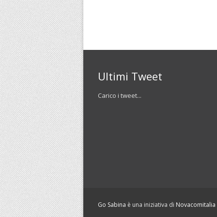
Ultimi Tweet
Carico i tweet...
Go Sabina
è una iniziativa di
Novacomitalia S