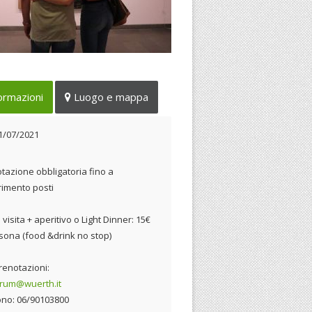
l’ambito delle iniziative
ormazioni
Luogo e mappa
laterali alla mostra [E]MOTION
31/07/2021
1/07/2021
tazione obbligatoria fino a
imento posti
 visita + aperitivo o Light Dinner: 15€
sona (food &drink no stop)
renotazioni:
orum@wuerth.it
ono: 06/90103800