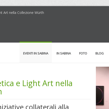
ght Art nella Collezione Würth
EVENTI IN SABINA
IN SABINA
FOTO
BLOG
tica e Light Art nella
h
iziative collaterali alla