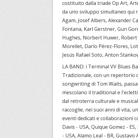
costituito dalla triade Op Art, Art
da uno sviluppo simultaneo qui r
Agam, Josef Albers, Alexander Ca
Fontana, Karl Gerstner, Gun Gord
Hughes, Norbert Huwer, Robert J
Morellet, Darío Pérez-Flores, Lot
Jesús Rafael Soto, Anton Stankow
LA BAND: i Terminal VV Blues Ban
Tradizionale, con un repertorio c
songwriting di Tom Waits, passan
mescolano il traditional e l'eclet
dal retroterra culturale e music
raccoglie, nei suoi anni di vita, 
eventi dedicati e collaborazioni co
Davis - USA, Quique Gomez - ES, 
- USA, Alamo Leal - BR, Gustavo