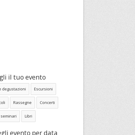
li il tuo evento
e degustazioni
Escursioni
oli
Rassegne
Concerti
 seminari
Libri
gli evento per data