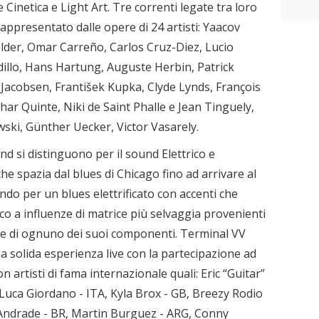
e Cinetica e Light Art. Tre correnti legate tra loro
appresentato dalle opere di 24 artisti: Yaacov
lder, Omar Carreño, Carlos Cruz-Diez, Lucio
illo, Hans Hartung, Auguste Herbin, Patrick
acobsen, František Kupka, Clyde Lynds, François
har Quinte, Niki de Saint Phalle e Jean Tinguely,
ski, Günther Uecker, Victor Vasarely.
d si distinguono per il sound Elettrico e
he spazia dal blues di Chicago fino ad arrivare al
do per un blues elettrificato con accenti che
tico a influenze di matrice più selvaggia provenienti
ale di ognuno dei suoi componenti. Terminal VV
una solida esperienza live con la partecipazione ad
n artisti di fama internazionale quali: Eric “Guitar”
Luca Giordano - ITA, Kyla Brox - GB, Breezy Rodio
 Andrade - BR, Martin Burguez - ARG, Conny