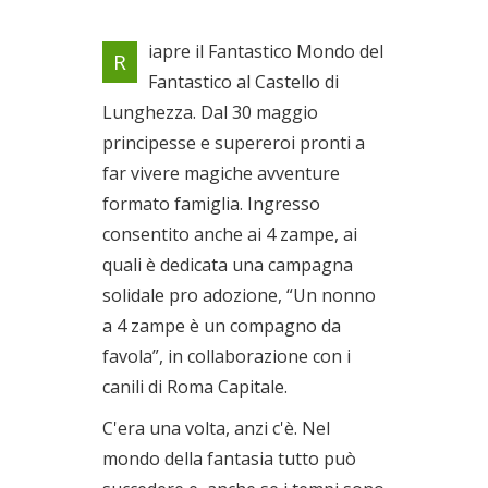
Riapre al Castello di
iapre il Fantastico Mondo del
R
Lunghezza il mondo della
Fantastico al Castello di
fantasia
Lunghezza. Dal 30 maggio
Dal 30/05/2021 al
30/09/2021
principesse e supereroi pronti a
far vivere magiche avventure
formato famiglia. Ingresso
consentito anche ai 4 zampe, ai
quali è dedicata una campagna
solidale pro adozione, “Un nonno
a 4 zampe è un compagno da
favola”, in collaborazione con i
canili di Roma Capitale.
C'era una volta, anzi c'è. Nel
mondo della fantasia tutto può