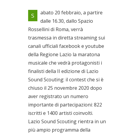
In diretta streaming sui canali
abato 20 febbraio, a partire
S
ufficiali facebook e youtube
dalle 16.30, dallo Spazio
della Regione Lazio
Rossellini di Roma, verrà
Il 20/02/2021
trasmessa in diretta streaming sui
canali ufficiali facebook e youtube
della Regione Lazio la maratona
musicale che vedrà protagonisti i
finalisti della II edizione di Lazio
Sound Scouting: il contest che si è
chiuso il 25 novembre 2020 dopo
aver registrato un numero
importante di partecipazioni: 822
iscritti e 1400 artisti coinvolti.
Lazio Sound Scouting rientra in un
più ampio programma della