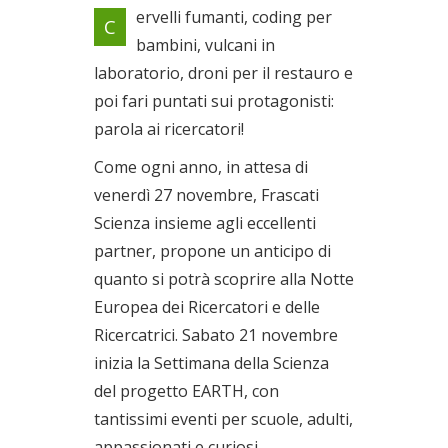
Tanti eventi online gratuiti
ervelli fumanti, coding per
C
Dal 21/11/2020 al
bambini, vulcani in
27/11/2020
laboratorio, droni per il restauro e
poi fari puntati sui protagonisti:
parola ai ricercatori!
Come ogni anno, in attesa di
venerdì 27 novembre, Frascati
Scienza insieme agli eccellenti
partner, propone un anticipo di
quanto si potrà scoprire alla Notte
Europea dei Ricercatori e delle
Ricercatrici. Sabato 21 novembre
inizia la Settimana della Scienza
del progetto EARTH, con
tantissimi eventi per scuole, adulti,
appassionati e curiosi.