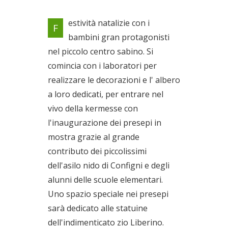
Festività natalizie con i
estività natalizie con i
F
bambini gran protagonisti nel
bambini gran protagonisti
piccolo centro sabino
nel piccolo centro sabino. Si
Dal 09/12/2019 al
06/01/2020
comincia con i laboratori per
realizzare le decorazioni e l' albero
a loro dedicati, per entrare nel
vivo della kermesse con
l'inaugurazione dei presepi in
mostra grazie al grande
contributo dei piccolissimi
dell'asilo nido di Configni e degli
alunni delle scuole elementari.
Uno spazio speciale nei presepi
sarà dedicato alle statuine
dell'indimenticato zio Liberino.