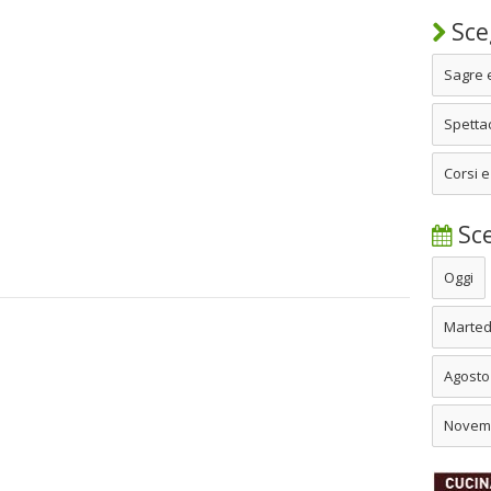
Sceg
Sagre 
Spettac
Corsi e
Sce
Oggi
Marted
Agosto
Novem