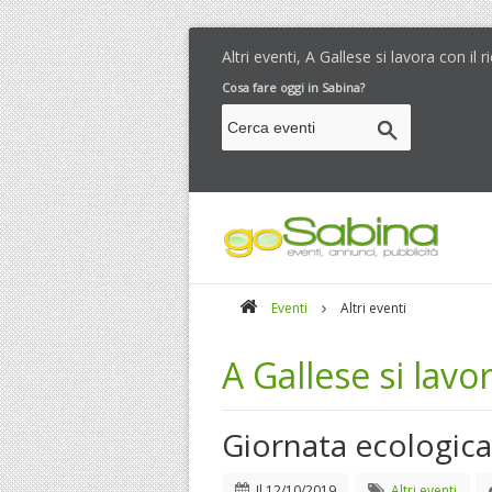
Altri eventi, A Gallese si lavora con il ri
Cosa fare oggi in Sabina?
Eventi
Altri eventi
A Gallese si lavora
Giornata ecologica 
Il
12/10/2019
Altri eventi