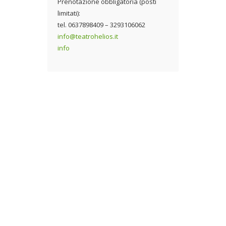
Prenotazione obbligatoria (posti
limitati):
tel. 0637898409 – 3293106062
info@teatrohelios.it
info