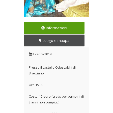
Tornano le visite animate per
Informazioni
bambini e famiglie
Il 22/09/2019
Luogo e mappa
Il
22/09/2019
Presso il castello Odescalchi di
Bracciano
Ore 15.00
Costo: 15 euro (gratis per bambini di
3 anni non compiuti)