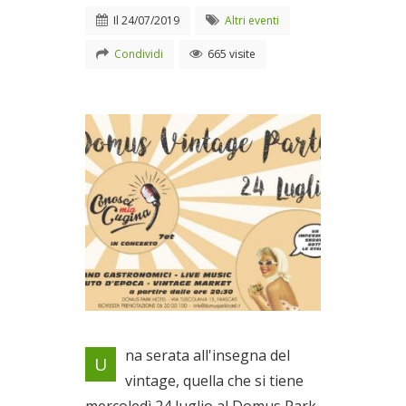
Il
24/07/2019
Altri eventi
Condividi
665 visite
Con la musica del gruppo
na serata all'insegna del
U
"Conosci mia Cugina"
vintage, quella che si tiene
Il 24/07/2019
mercoledì 24 luglio al Domus Park