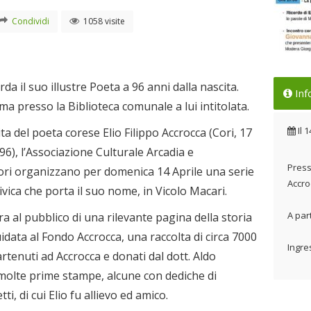
Condividi
1058 visite
La c
corda il suo illustre Poeta a 96 anni dalla nascita.
Inf
Poe
ma presso la Biblioteca comunale a lui intitolata.
Il 
Il
1
ita del poeta corese Elio Filippo Accrocca (Cori, 17
6), l’Associazione Culturale Arcadia e
Presso
ori organizzano per domenica 14 Aprile una serie
Accro
civica che porta il suo nome, in Vicolo Macari.
A par
ura al pubblico di una rilevante pagina della storia
guidata al Fondo Accrocca, una raccolta di circa 7000
Ingre
rtenuti ad Accrocca e donati dal dott. Aldo
 molte prime stampe, alcune con dediche di
i, di cui Elio fu allievo ed amico.