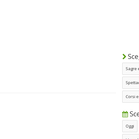
Sceg
Sagre 
Spettac
Corsi e
Sce
Oggi