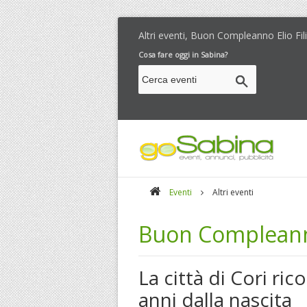
Altri eventi, Buon Compleanno Elio Fi
Cosa fare oggi in Sabina?
Eventi
Altri eventi
Buon Compleanno
La città di Cori ric
anni dalla nascita