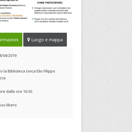
ittà di Cori ricorda il suo illustre
ormazioni
Luogo e mappa
ta a 96 anni dalla nascita
14/04/2019
4/04/2019
 la Biblioteca civica Elio Filippo
cca
tire dalle ore 16:30
sso libero