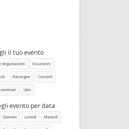
li il tuo evento
e degustazioni
Escursioni
oli
Rassegne
Concerti
 seminari
Libri
gli evento per data
Domani
Lunedì
Martedì