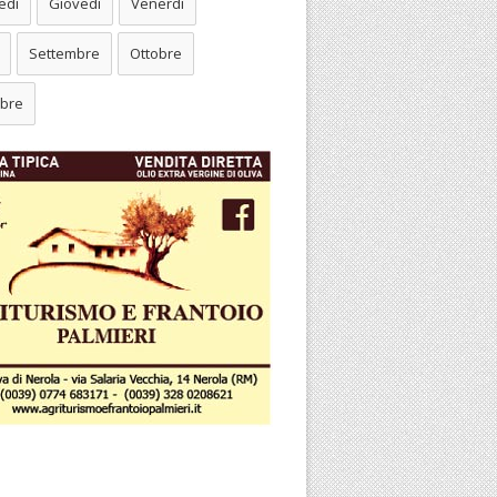
edì
Giovedì
Venerdì
Settembre
Ottobre
bre