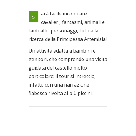
Personaggi magici e fantastici
arà facile incontrare
S
animano le sale del castello di
cavalieri, fantasmi, animali e
Bracciano!
tanti altri personaggi, tutti alla
Dal 14/04/2019 al
24/04/2019
ricerca della Principessa Artemisia!
Un'attività adatta a bambini e
genitori, che comprende una visita
guidata del castello molto
particolare: il tour si intreccia,
infatti, con una narrazione
fiabesca rivolta ai più piccini.