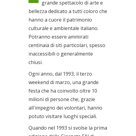
grande spettacolo di arte e
Dal 23/03/2019 al
bellezza dedicato a tutti coloro che
24/03/2019
hanno a cuore il patrimonio
culturale e ambientale italiano.
Potranno essere ammirati
centinaia di siti particolari, spesso
inaccessibili o generalmente
chiusi.
Ogni anno, dal 1993, il terzo
weekend di marzo, una grande
festa che ha coinvolto oltre 10
milioni di persone che, grazie
all'impegno dei volontari, hanno
potuto visitare luoghi speciali.
Quando nel 1993 si svolse la prima