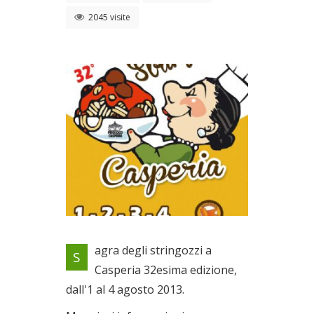
2045 visite
Locandina evento
agra degli stringozzi a
S
Dal 01/08/2013 al
Casperia 32esima edizione,
04/08/2013
dall'1 al 4 agosto 2013.