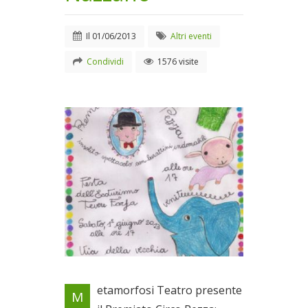
Il
01/06/2013
Altri eventi
Condividi
1576 visite
Locandina evento
etamorfosi Teatro presente
M
Il 01/06/2013