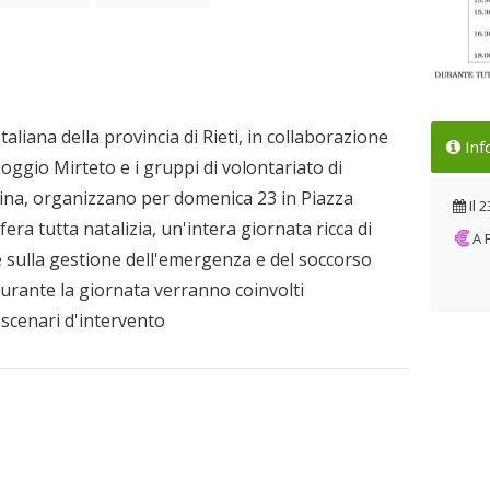
Loc
taliana della provincia di Rieti, in collaborazione
Inf
Il 
 Poggio Mirteto e i gruppi di volontariato di
bina, organizzano per domenica 23 in Piazza
Il
2
fera tutta natalizia, un'intera giornata ricca di
A
ve sulla gestione dell'emergenza e del soccorso
durante la giornata verranno coinvolti
 scenari d'intervento