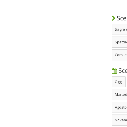
Sceg
Sagre 
Spettac
Corsi e
Sce
Oggi
Marted
Agosto
Novem