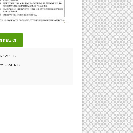
andina evento
ormazioni
23/12/2012
3/12/2012
 PAGAMENTO