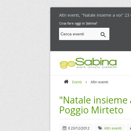
Altri eventi, "Natale insieme a voi" 2
Cosa fare oggi in Sabina?
Eventi
Altri eventi
"Natale insieme 
Poggio Mirteto
Il
23/12/2012
Altri eventi