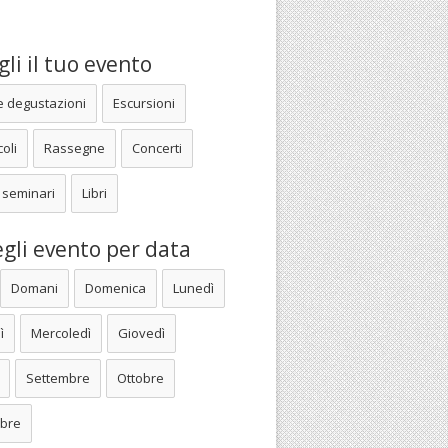
li il tuo evento
e degustazioni
Escursioni
oli
Rassegne
Concerti
 seminari
Libri
gli evento per data
Domani
Domenica
Lunedì
ì
Mercoledì
Giovedì
Settembre
Ottobre
bre