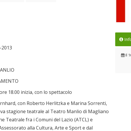
Loc
Inf
Il 
-2013
Il
1
MANLIO
NAMENTO
e 18.00 inizia, con lo spettacolo
ard, con Roberto Herlitzka e Marina Sorrenti,
uova stagione teatrale al Teatro Manlio di Magliano
one Teatrale fra i Comuni del Lazio (ATCL) e
ssessorato alla Cultura, Arte e Sport e dal