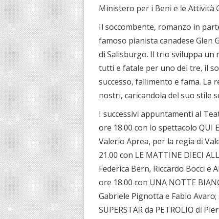
Ministero per i Beni e le Attività C
Il soccombente, romanzo in parte a
famoso pianista canadese Glen G
di Salisburgo. Il trio sviluppa un
tutti e fatale per uno dei tre, i
successo, fallimento e fama. La re
nostri, caricandola del suo stile 
I successivi appuntamenti al Te
ore 18.00 con lo spettacolo QUI 
Valerio Aprea, per la regia di V
21.00 con LE MATTINE DIECI ALLE
Federica Bern, Riccardo Bocci e 
ore 18.00 con UNA NOTTE BIANCA 
Gabriele Pignotta e Fabio Avaro;
SUPERSTAR da PETROLIO di Pier 