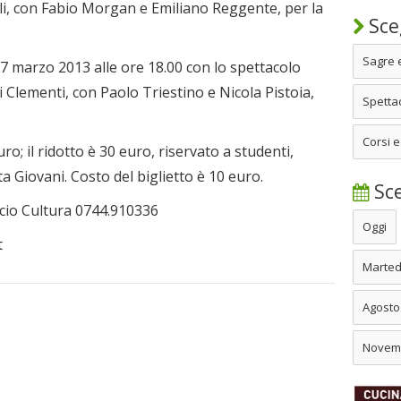
lli, con Fabio Morgan e Emiliano Reggente, per la
Sceg
Sagre 
17 marzo 2013 alle ore 18.00 con lo spettacolo
Clementi, con Paolo Triestino e Nicola Pistoia,
Spettac
Corsi e
o; il ridotto è 30 euro, riservato a studenti,
 Giovani. Costo del biglietto è 10 euro.
Sce
icio Cultura 0744.910336
Oggi
t
Marted
Agosto
Novem